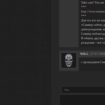
Take care! You are 
***
http://www.summe
***
Для тех кто не вл
«Саммер сейчас д
днём рождения, к
Саммер поблагода
В общем, друзья,
рождения – всё эт
WILL
| 27.07.2009
с прошедшем Саммер!!!