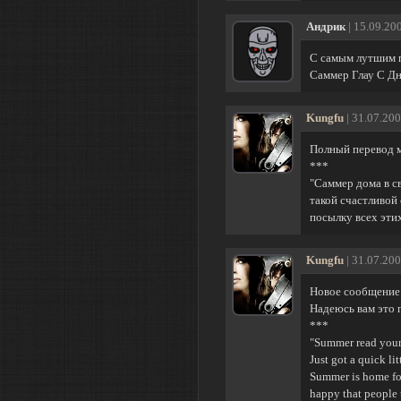
Андрик
| 15.09.20
C самым лутшим п
Саммер Глау С Д
Kungfu
| 31.07.200
Полный перевод м
***
"Саммер дома в с
такой счастливой 
посылку всех эти
Kungfu
| 31.07.200
Новое сообщение 
Надеюсь вам это п
***
"Summer read your
Just got a quick l
Summer is home for 
happy that people 