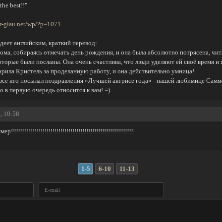
the best!!"
r-glau.net/wp/?p=1071
адеет английским, краткий перевод:
ома, собираясь отмечать день рождения, и она была абсолютно потрясена, чит
оторые были посланы. Она очень счастлива, что люди уделяют ей своё время и
рила Кристель за проделанную работу, и она действительно умница!
 все кто посылал поздравления «Лучшей актрисе года» - нашей любимице Сам
о в первую очередь относится к вам! =)
, 10:58
!!!!!!!!!!!!!!!!!!!!!!!!!!!!!!!!!!!!!!!!!!!!!!!!!!!!!!!!!!!
1-5
6-10
11-13