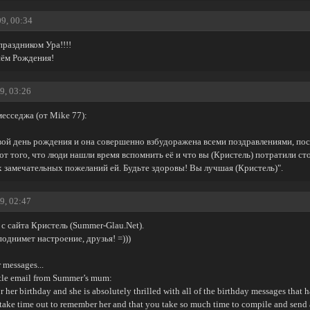
09, 00:34
раздником Ура!!!!
нём Рождения!
9, 03:26
есседжа (от Mike 77):
вой день рождения и она совершенно взбудоражена всеми поздравлениями, пос
от того, что люди нашли время вспомнить её и что вы (Кристель) потратили ст
х замечательных пожеланий ей. Будьте здоровы! Вы лучшая (Кристель)".
9, 02:47
с сайта Кристель (Summer-Glau.Net).
однимет настроение, друзья! =)))
 messages...
ittle email from Summer’s mum:
her birthday and she is absolutely thrilled with all of the birthday messages that h
take time out to remember her and that you take so much time to compile and send al