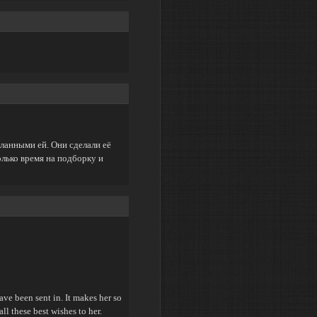
ланными ей. Они сделали её
олько время на подборку и
ave been sent in. It makes her so
l these best wishes to her.