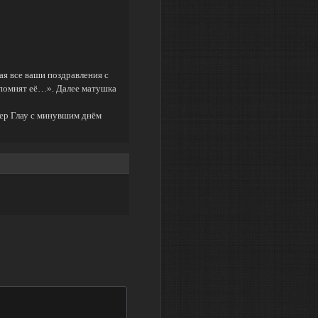
ая все ваши поздравления с
 помнят её…». Далее матушка
мер Глау с минувшим днём