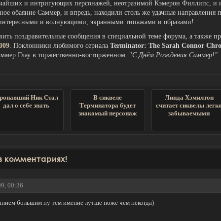
ярчайших и интригующих персонажей, неотразимой Кэмерон Филлипс, и 
чное обаяние Саммер, и впредь, находили столь же удачные направления 
 интересными и волнующими, экранными типажами и образами!
ить поздравительные сообщения в специальной теме форума, а также пр
009
. Поклонники любимого сериала
Terminator: The Sarah Connor Chro
ммер Глау в торжественно-восторженном: "
С Днём Рождения Саммер!"
ропавший Ник Стал
В сиквеле
Линда Хэмилтон
дал о себе знать
Терминатора будет
считает сиквелы легк
знакомый персонаж
забываемыми
в комментариях!
09, 00:36
данием большим ну тем имение лутше поже чем некогда)