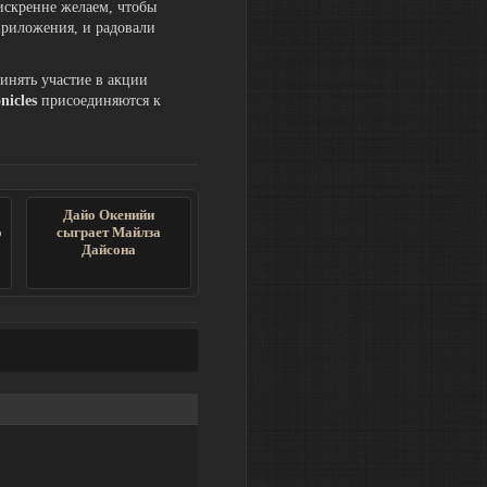
искренне желаем, чтобы
приложения, и радовали
инять участие в акции
nicles
присоединяются к
Дайо Окенийи
о
сыграет Майлза
Дайсона